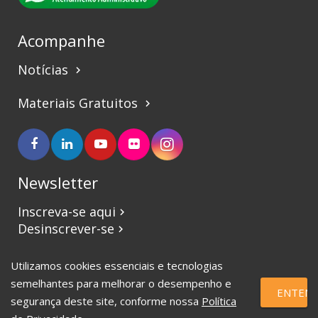
Acompanhe
Notícias
keyboard_arrow_right
Materiais Gratuitos
keyboard_arrow_right
Newsletter
Inscreva-se aqui
keyboard_arrow_right
Desinscrever-se
keyboard_arrow_right
Utilizamos cookies essenciais e tecnologias
©2017 CBVJ. Todos os direitos reservados.
semelhantes para melhorar o desempenho e
ENTEND
segurança deste site, conforme nossa
Política