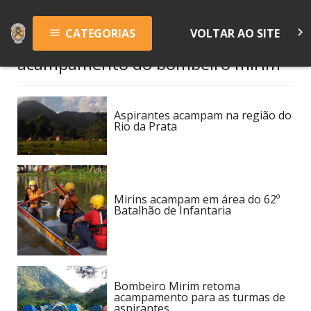
keyboard_arrow_right
CATEGORIAS
VOLTAR AO SITE
menu
acampamento do bombeiro mirim
Aspirantes acampam na região do
Rio da Prata
Mirins acampam em área do 62º
Batalhão de Infantaria
Bombeiro Mirim retoma
acampamento para as turmas de
aspirantes