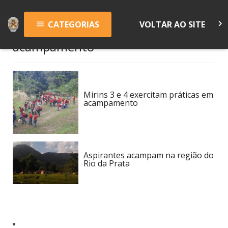
keyboard_arrow_right
CATEGORIAS
VOLTAR AO SITE
menu
acampamento
Mirins 3 e 4 exercitam práticas em
acampamento
Aspirantes acampam na região do
Rio da Prata