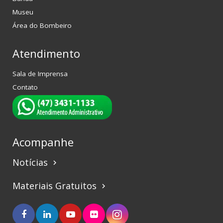
Museu
Área do Bombeiro
Atendimento
Sala de Imprensa
Contato
Acompanhe
Notícias
keyboard_arrow_right
Materiais Gratuitos
keyboard_arrow_right