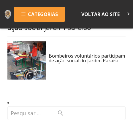
keyboard_arrow_right
CATEGORIAS
VOLTAR AO SITE
menu
ação social jardim paraíso
Bombeiros voluntários participam
de ação social do Jardim Paraíso