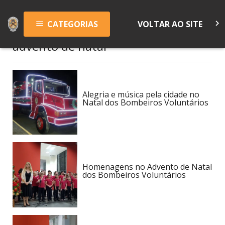
keyboard_arrow_right
CATEGORIAS
VOLTAR AO SITE
menu
advento de natal
Alegria e música pela cidade no
Natal dos Bombeiros Voluntários
Homenagens no Advento de Natal
dos Bombeiros Voluntários