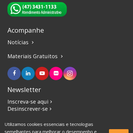
Acompanhe
Notícias
keyboard_arrow_right
Materiais Gratuitos
keyboard_arrow_right
Newsletter
Inscreva-se aqui
keyboard_arrow_right
Desinscrever-se
keyboard_arrow_right
Utilizamos cookies essenciais e tecnologias
©2017 CBVJ. Todos os direitos reservados.
semelhantes para melhorar o desempenho e