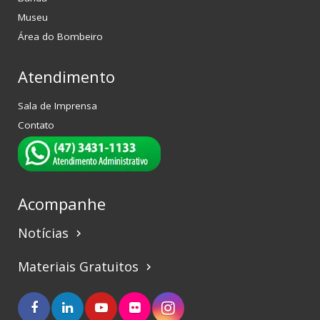
Museu
Área do Bombeiro
Atendimento
Sala de Imprensa
Contato
Acompanhe
Notícias
keyboard_arrow_right
Materiais Gratuitos
keyboard_arrow_right