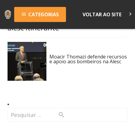
keyboard_arrow_right
CATEGORIAS
VOLTAR AO SITE
menu
alesc itinerante
Moacir Thomazi defende recursos
e apoio aos bombeiros na Alesc