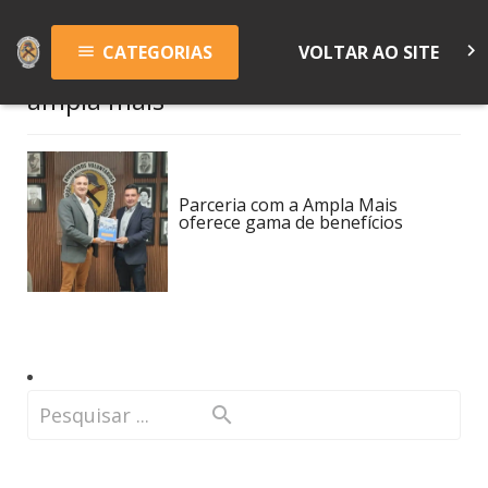
keyboard_arrow_right
CATEGORIAS
VOLTAR AO SITE
menu
ampla mais
Parceria com a Ampla Mais
oferece gama de benefícios