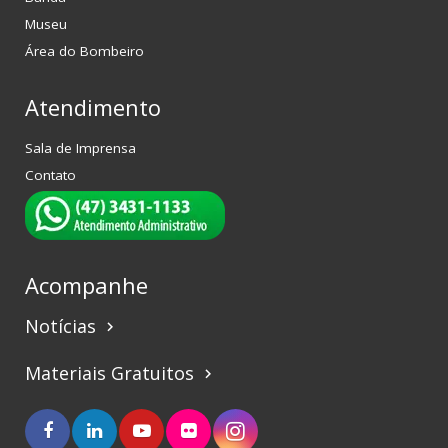
Museu
Área do Bombeiro
Atendimento
Sala de Imprensa
Contato
Acompanhe
Notícias
keyboard_arrow_right
Materiais Gratuitos
keyboard_arrow_right