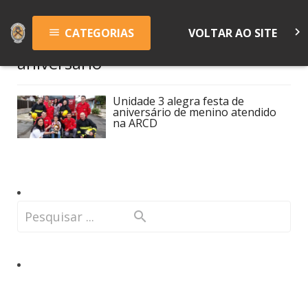
keyboard_arrow_right
CATEGORIAS
VOLTAR AO SITE
menu
aniversário
Unidade 3 alegra festa de
aniversário de menino atendido
na ARCD