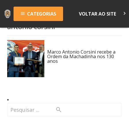
keyboard_arrow_right
CATEGORIAS
VOLTAR AO SITE
menu
antonio corsini
Marco Antonio Corsini recebe a
Ordem da Machadinha nos 130
anos