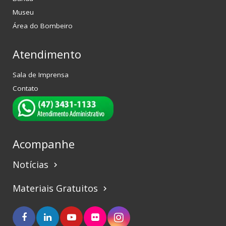
Museu
Área do Bombeiro
Atendimento
Sala de Imprensa
Contato
Acompanhe
Notícias
keyboard_arrow_right
Materiais Gratuitos
keyboard_arrow_right