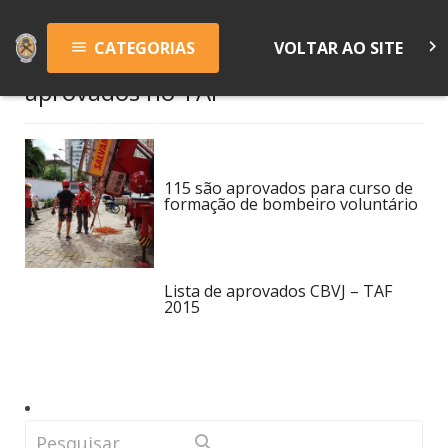
keyboard_arrow_right
CATEGORIAS
VOLTAR AO SITE
menu
aprovados no TAF
115 são aprovados para curso de
formação de bombeiro voluntário
Lista de aprovados CBVJ – TAF
2015