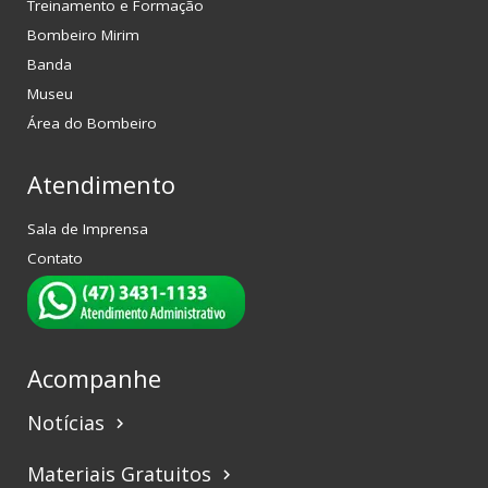
Treinamento e Formação
Bombeiro Mirim
Banda
Museu
Área do Bombeiro
Atendimento
Sala de Imprensa
Contato
Acompanhe
Notícias
keyboard_arrow_right
Materiais Gratuitos
keyboard_arrow_right