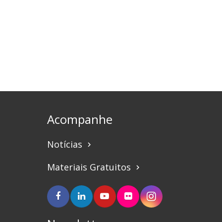
Acompanhe
Notícias
keyboard_arrow_right
Materiais Gratuitos
keyboard_arrow_right