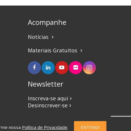
Acompanhe
Notícias
keyboard_arrow_right
Materiais Gratuitos
keyboard_arrow_right
Newsletter
Inscreva-se aqui
keyboard_arrow_right
Desinscrever-se
keyboard_arrow_right
forme nossa
Política de Privacidade
.
ENTENDI
eSauce | Marketing Digital