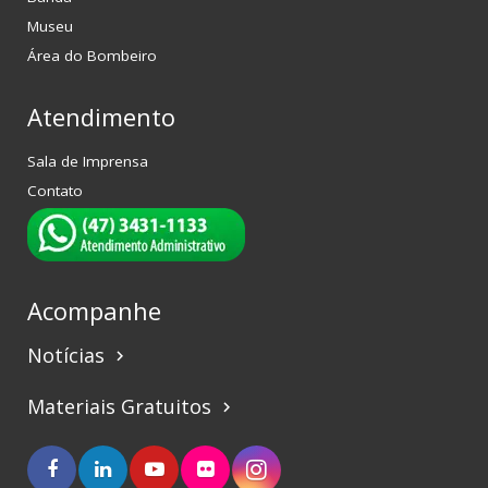
Museu
Área do Bombeiro
Atendimento
Sala de Imprensa
Contato
Acompanhe
Notícias
keyboard_arrow_right
Materiais Gratuitos
keyboard_arrow_right