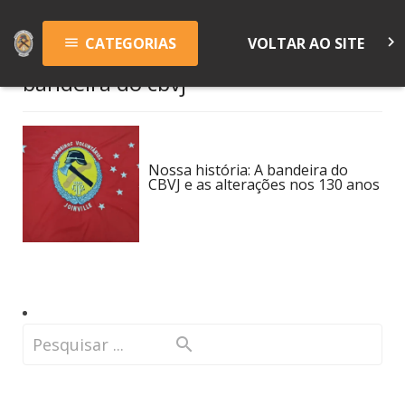
keyboard_arrow_right
CATEGORIAS
VOLTAR AO SITE
menu
bandeira do cbvj
Nossa história: A bandeira do
CBVJ e as alterações nos 130 anos