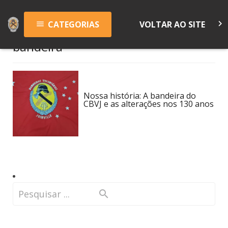
keyboard_arrow_right
CATEGORIAS
VOLTAR AO SITE
menu
bandeira
Nossa história: A bandeira do
CBVJ e as alterações nos 130 anos