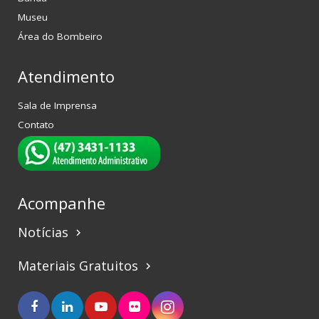
Museu
Área do Bombeiro
Atendimento
Sala de Imprensa
Contato
Acompanhe
Notícias
keyboard_arrow_right
Materiais Gratuitos
keyboard_arrow_right