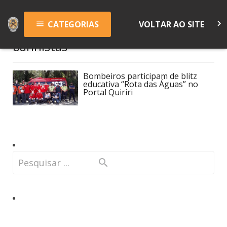
keyboard_arrow_right
CATEGORIAS
VOLTAR AO SITE
menu
banhistas
Bombeiros participam de blitz
educativa “Rota das Águas” no
Portal Quiriri