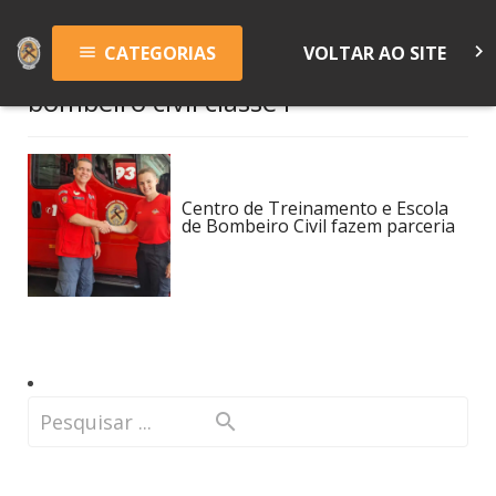
keyboard_arrow_right
CATEGORIAS
VOLTAR AO SITE
menu
bombeiro civil classe I
Centro de Treinamento e Escola
de Bombeiro Civil fazem parceria