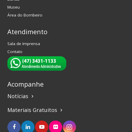
Museu
Área do Bombeiro
Atendimento
Sala de Imprensa
Contato
Acompanhe
Notícias
keyboard_arrow_right
Materiais Gratuitos
keyboard_arrow_right