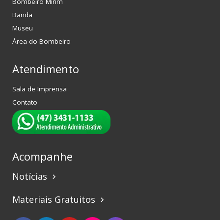
Bombeiro Mirim
Banda
Museu
Área do Bombeiro
Atendimento
Sala de Imprensa
Contato
Acompanhe
Notícias
keyboard_arrow_right
Materiais Gratuitos
keyboard_arrow_right