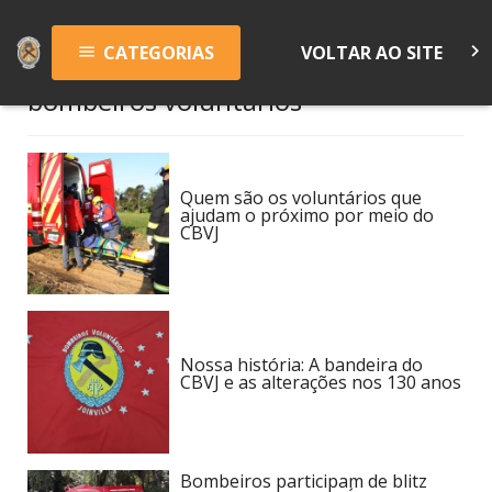
keyboard_arrow_right
CATEGORIAS
VOLTAR AO SITE
menu
bombeiros voluntários
Quem são os voluntários que
ajudam o próximo por meio do
CBVJ
Nossa história: A bandeira do
CBVJ e as alterações nos 130 anos
Bombeiros participam de blitz