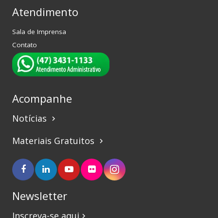
Atendimento
Sala de Imprensa
Contato
Acompanhe
Notícias
keyboard_arrow_right
Materiais Gratuitos
keyboard_arrow_right
Newsletter
Inscreva-se aqui
keyboard_arrow_right