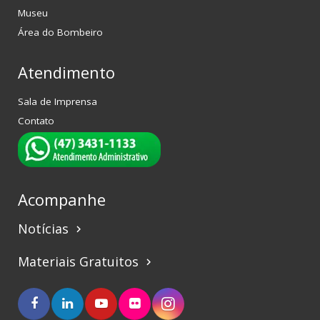
Museu
Área do Bombeiro
Atendimento
Sala de Imprensa
Contato
Acompanhe
Notícias
keyboard_arrow_right
Materiais Gratuitos
keyboard_arrow_right