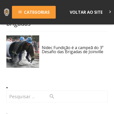
keyboard_arrow_right
CATEGORIAS
VOLTAR AO SITE
menu
brigadas
Nidec Fundição é a campeã do 3º
Desafio das Brigadas de Joinville