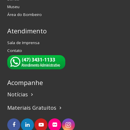
Museu
Área do Bombeiro
Atendimento
Sala de Imprensa
Contato
Acompanhe
Notícias
keyboard_arrow_right
Materiais Gratuitos
keyboard_arrow_right