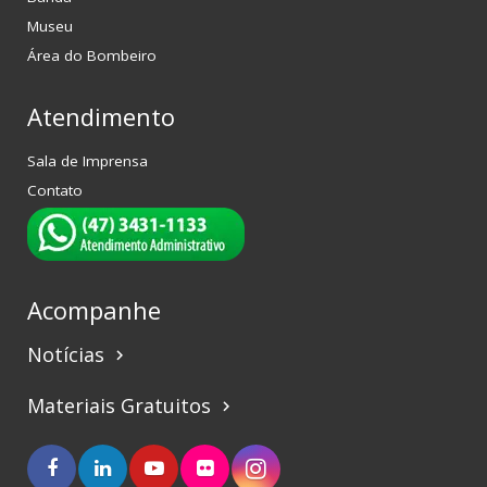
Museu
Área do Bombeiro
Atendimento
Sala de Imprensa
Contato
Acompanhe
Notícias
keyboard_arrow_right
Materiais Gratuitos
keyboard_arrow_right