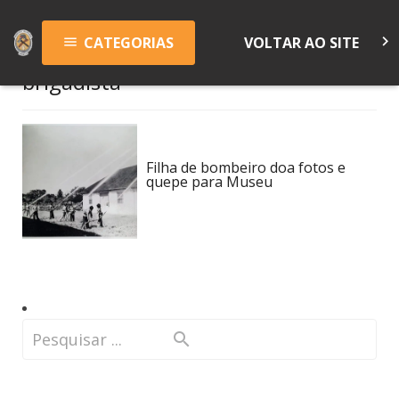
keyboard_arrow_right
CATEGORIAS
VOLTAR AO SITE
menu
brigadista
Filha de bombeiro doa fotos e
quepe para Museu