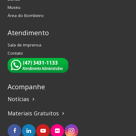
Museu
Área do Bombeiro
Atendimento
Sala de Imprensa
Contato
Acompanhe
Notícias
keyboard_arrow_right
Materiais Gratuitos
keyboard_arrow_right