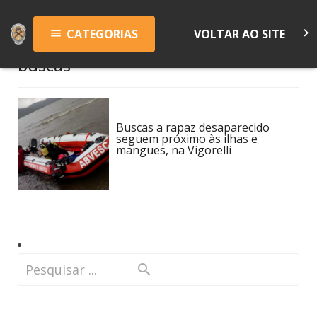
keyboard_arrow_right
CATEGORIAS
VOLTAR AO SITE
menu
buscas
Buscas a rapaz desaparecido
seguem próximo às ilhas e
mangues, na Vigorelli