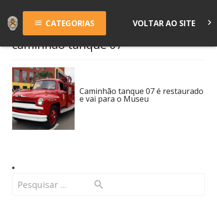
keyboard_arrow_right
CATEGORIAS
VOLTAR AO SITE
menu
caminhão tanque 07
Caminhão tanque 07 é restaurado
e vai para o Museu