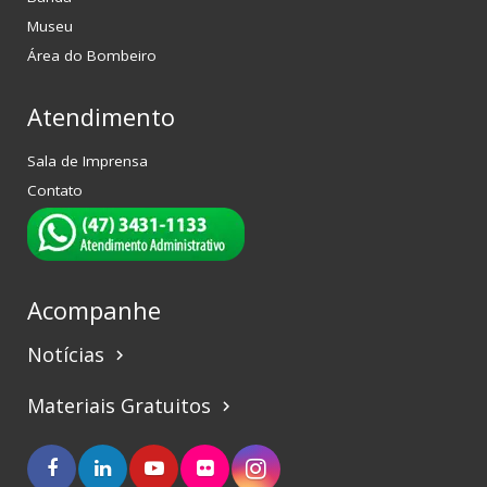
Museu
Área do Bombeiro
Atendimento
Sala de Imprensa
Contato
Acompanhe
Notícias
keyboard_arrow_right
Materiais Gratuitos
keyboard_arrow_right