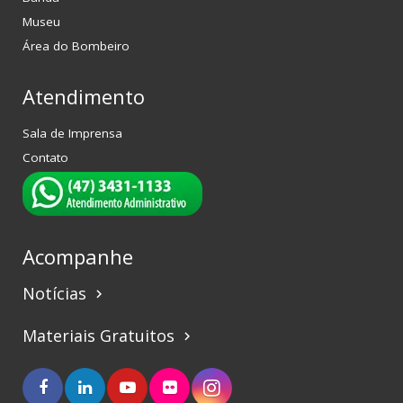
Museu
Área do Bombeiro
Atendimento
Sala de Imprensa
Contato
Acompanhe
Notícias
keyboard_arrow_right
Materiais Gratuitos
keyboard_arrow_right