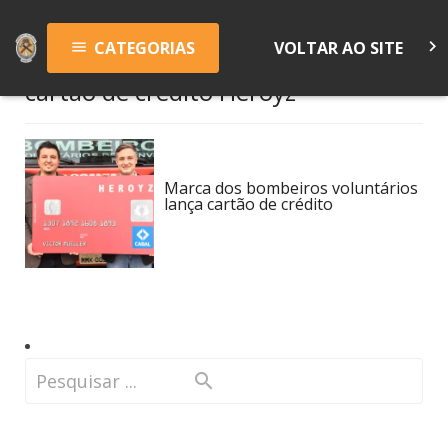
keyboard_arrow_right
CATEGORIAS
VOLTAR AO SITE
menu
cartão de crédito Heroyz
Marca dos bombeiros voluntários
lança cartão de crédito