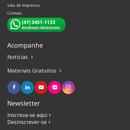
Sala de Imprensa
Contato
Acompanhe
Notícias
keyboard_arrow_right
Materiais Gratuitos
keyboard_arrow_right
Newsletter
Inscreva-se aqui
keyboard_arrow_right
Desinscrever-se
keyboard_arrow_right