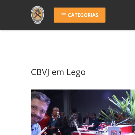
CATEGORIAS
menu
CBVJ em Lego