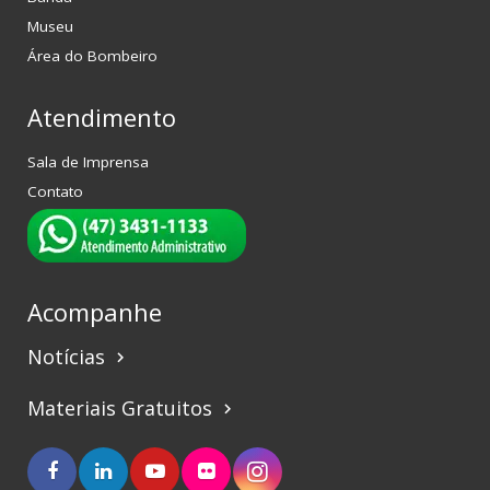
Museu
Área do Bombeiro
Atendimento
Sala de Imprensa
Contato
Acompanhe
Notícias
keyboard_arrow_right
Materiais Gratuitos
keyboard_arrow_right