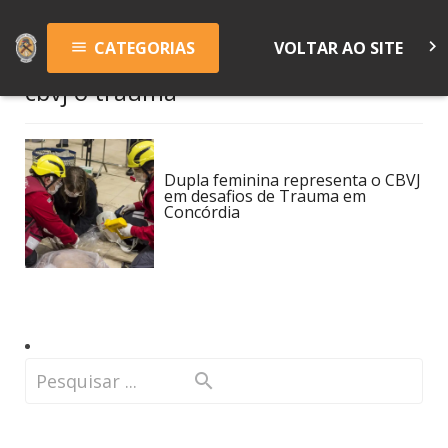
keyboard_arrow_right
CATEGORIAS
VOLTAR AO SITE
menu
cbvj o trauma
Dupla feminina representa o CBVJ
em desafios de Trauma em
Concórdia