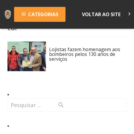
keyboard_arrow_right
CATEGORIAS
VOLTAR AO SITE
menu
cdl
Lojistas fazem homenagem aos
bombeiros pelos 130 anos de
serviços