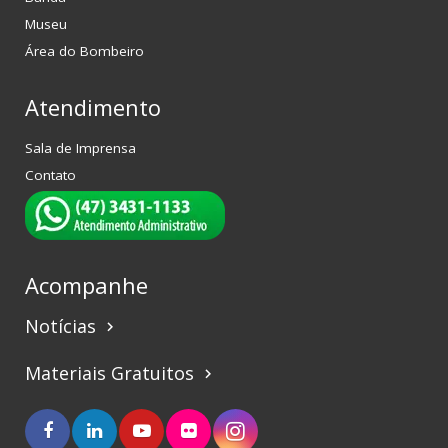
Museu
Área do Bombeiro
Atendimento
Sala de Imprensa
Contato
Acompanhe
Notícias
keyboard_arrow_right
Materiais Gratuitos
keyboard_arrow_right