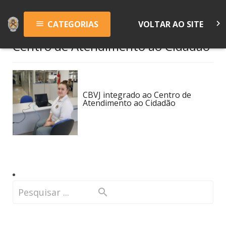
keyboard_arrow_right
CATEGORIAS
VOLTAR AO SITE
menu
Centro de Atendimento ao Cidadão
CBVJ integrado ao Centro de
Atendimento ao Cidadão