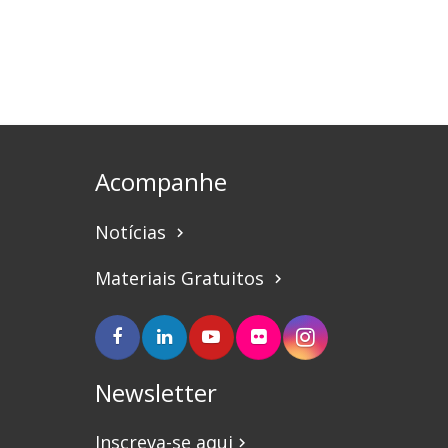
Acompanhe
Notícias
keyboard_arrow_right
Materiais Gratuitos
keyboard_arrow_right
Newsletter
Inscreva-se aqui
keyboard_arrow_right