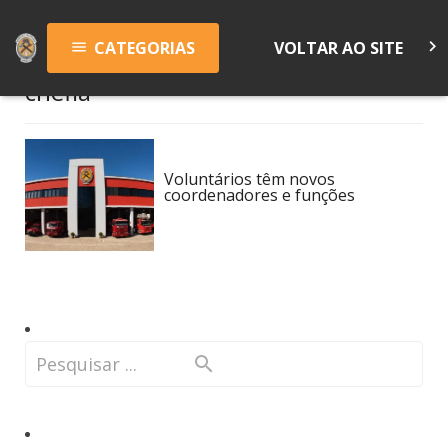
keyboard_arrow_right
CATEGORIAS
VOLTAR AO SITE
menu
chefia
Voluntários têm novos
coordenadores e funções