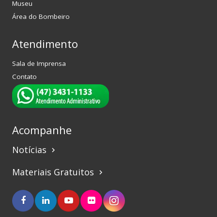
Museu
Área do Bombeiro
Atendimento
Sala de Imprensa
Contato
Acompanhe
Notícias
keyboard_arrow_right
Materiais Gratuitos
keyboard_arrow_right