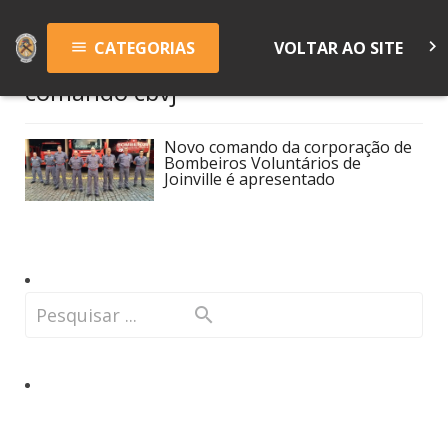
keyboard_arrow_right
CATEGORIAS
VOLTAR AO SITE
menu
comando cbvj
Novo comando da corporação de
Bombeiros Voluntários de
Joinville é apresentado