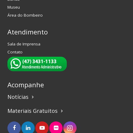
Museu
Área do Bombeiro
Atendimento
Sala de Imprensa
Contato
Acompanhe
Notícias
keyboard_arrow_right
Materiais Gratuitos
keyboard_arrow_right