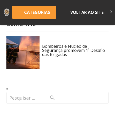
keyboard_arrow_right
CATEGORIAS
VOLTAR AO SITE
menu
Combiville
Bombeiros e Núcleo de
Segurança promovem 1º Desafio
das Brigadas