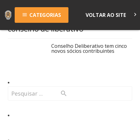
keyboard_arrow_right
CATEGORIAS
VOLTAR AO SITE
menu
conselho de liberativo
Conselho Deliberativo tem cinco
novos sócios contribuintes