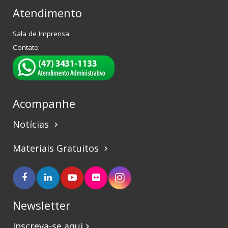
Atendimento
Sala de Imprensa
Contato
Acompanhe
Notícias
keyboard_arrow_right
Materiais Gratuitos
keyboard_arrow_right
Newsletter
Inscreva-se aqui
keyboard_arrow_right