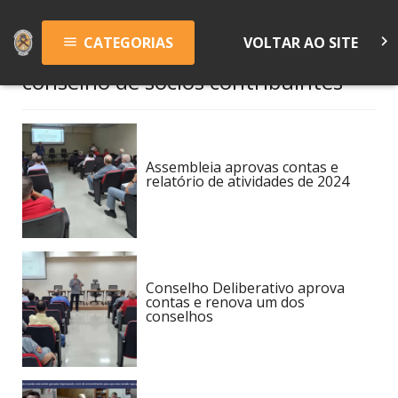
keyboard_arrow_right
CATEGORIAS
VOLTAR AO SITE
menu
conselho de sócios contribuintes
Assembleia aprovas contas e
relatório de atividades de 2024
Conselho Deliberativo aprova
contas e renova um dos
conselhos