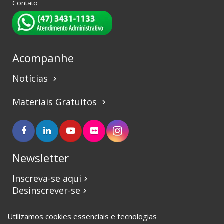
Contato
Acompanhe
Notícias
keyboard_arrow_right
Materiais Gratuitos
keyboard_arrow_right
Newsletter
Inscreva-se aqui
keyboard_arrow_right
Desinscrever-se
keyboard_arrow_right
Utilizamos cookies essenciais e tecnologias