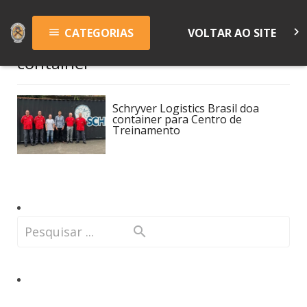
keyboard_arrow_right
CATEGORIAS
VOLTAR AO SITE
menu
container
Schryver Logistics Brasil doa
container para Centro de
Treinamento