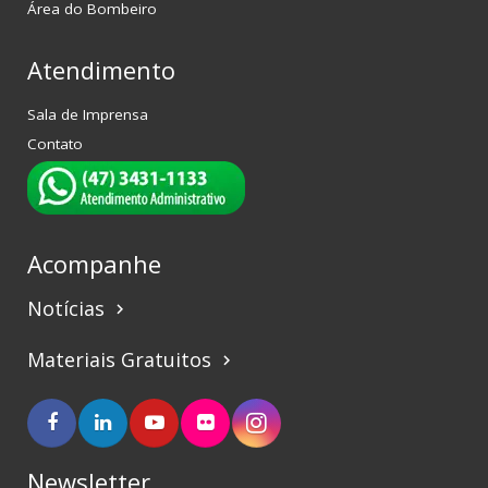
Área do Bombeiro
Atendimento
Sala de Imprensa
Contato
Acompanhe
Notícias
keyboard_arrow_right
Materiais Gratuitos
keyboard_arrow_right
Newsletter