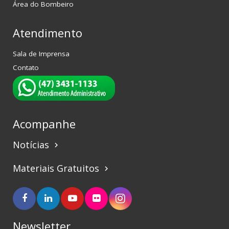
Área do Bombeiro
Atendimento
Sala de Imprensa
Contato
Acompanhe
Notícias
keyboard_arrow_right
Materiais Gratuitos
keyboard_arrow_right
Newsletter