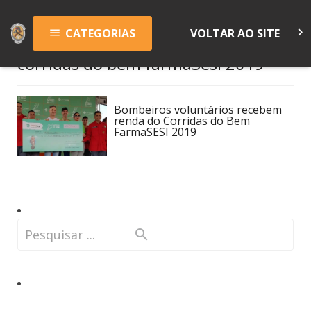
keyboard_arrow_right
CATEGORIAS
VOLTAR AO SITE
menu
corridas do bem farmaSesi 2019
Bombeiros voluntários recebem
renda do Corridas do Bem
FarmaSESI 2019