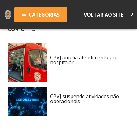
keyboard_arrow_right
CATEGORIAS
VOLTAR AO SITE
menu
covid-19
CBVJ amplia atendimento pré-
hospitalar
CBVJ suspende atividades não
operacionais