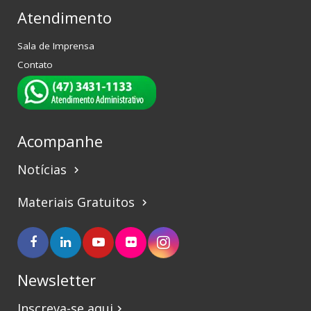
Atendimento
Sala de Imprensa
Contato
Acompanhe
Notícias
keyboard_arrow_right
Materiais Gratuitos
keyboard_arrow_right
Newsletter
Inscreva-se aqui
keyboard_arrow_right