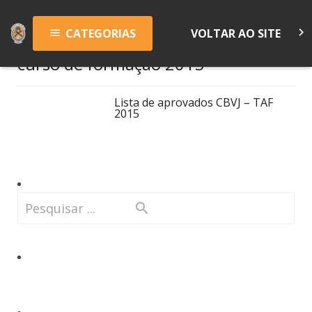
keyboard_arrow_right
CATEGORIAS
VOLTAR AO SITE
menu
curso de formação 2015
Lista de aprovados CBVJ – TAF
2015