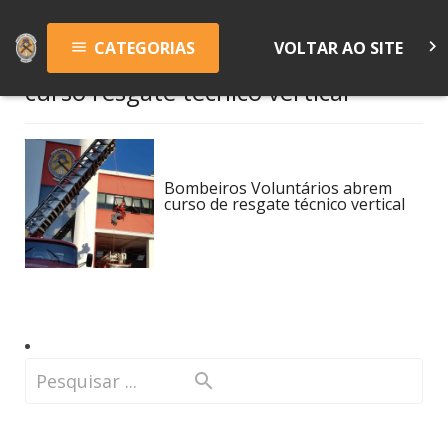
keyboard_arrow_right
CATEGORIAS
VOLTAR AO SITE
menu
curso resgate técnico vertical
Bombeiros Voluntários abrem
curso de resgate técnico vertical