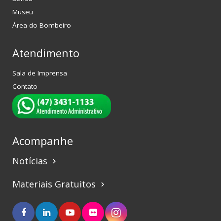
Museu
Área do Bombeiro
Atendimento
Sala de Imprensa
Contato
Acompanhe
Notícias
keyboard_arrow_right
Materiais Gratuitos
keyboard_arrow_right