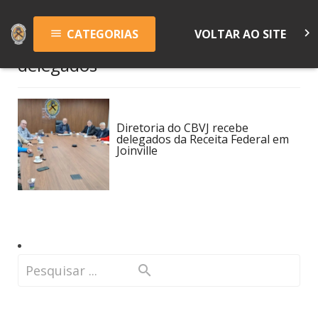
keyboard_arrow_right
CATEGORIAS
VOLTAR AO SITE
menu
delegados
Diretoria do CBVJ recebe
delegados da Receita Federal em
Joinville