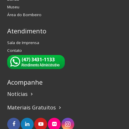
Museu
Área do Bombeiro
Atendimento
Sala de Imprensa
Contato
Acompanhe
Notícias
keyboard_arrow_right
Materiais Gratuitos
keyboard_arrow_right