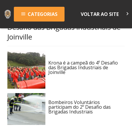
keyboard_arrow_right
CATEGORIAS
VOLTAR AO SITE
menu
Desafio das Brigadas Industriais de
Joinville
Krona é a campeã do 4º Desafio
das Brigadas Industriais de
Joinville
Bombeiros Voluntários
participam do 2º Desafio das
Brigadas Industriais