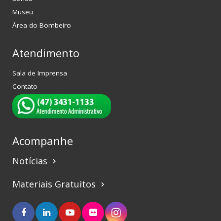
Museu
Área do Bombeiro
Atendimento
Sala de Imprensa
Contato
Acompanhe
Notícias
keyboard_arrow_right
Materiais Gratuitos
keyboard_arrow_right