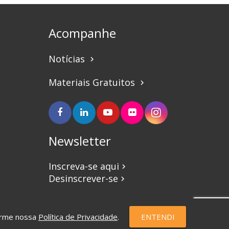
Acompanhe
Notícias
keyboard_arrow_right
Materiais Gratuitos
keyboard_arrow_right
Newsletter
Inscreva-se aqui
keyboard_arrow_right
Desinscrever-se
keyboard_arrow_right
forme nossa
Política de Privacidade
.
ENTENDI
eSauce | Marketing Digital