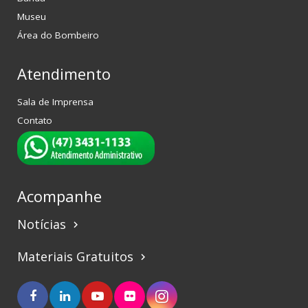
Museu
Área do Bombeiro
Atendimento
Sala de Imprensa
Contato
Acompanhe
Notícias
keyboard_arrow_right
Materiais Gratuitos
keyboard_arrow_right