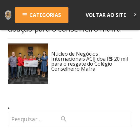
keyboard_arrow_right
CATEGORIAS
VOLTAR AO SITE
menu
doação para o conselheiro mafra
Núcleo de Negócios
Internacionais ACIJ doa R$ 20 mil
para o resgate do Colégio
Conselheiro Mafra