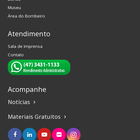
Museu
Área do Bombeiro
Atendimento
Sala de Imprensa
Contato
Acompanhe
Notícias
keyboard_arrow_right
Materiais Gratuitos
keyboard_arrow_right