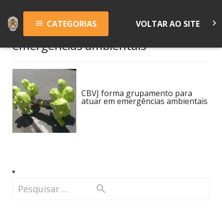
keyboard_arrow_right
CATEGORIAS
VOLTAR AO SITE
menu
emergências ambientais
CBVJ forma grupamento para
atuar em emergências ambientais