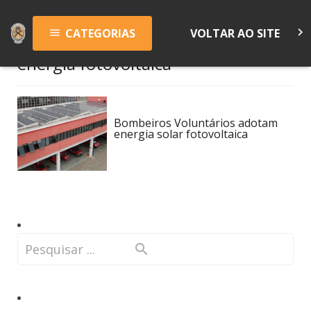
keyboard_arrow_right
CATEGORIAS
VOLTAR AO SITE
menu
energia fotovoltaica
Bombeiros Voluntários adotam
energia solar fotovoltaica