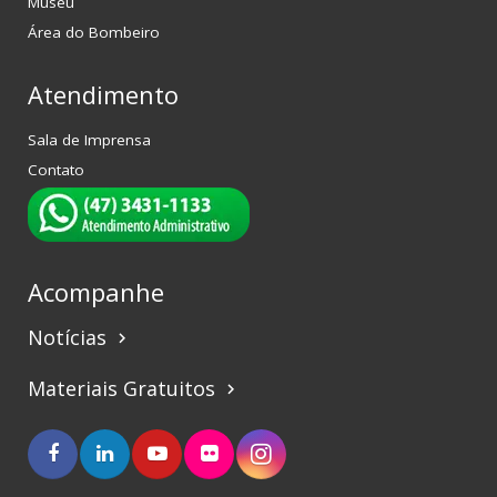
Museu
Área do Bombeiro
Atendimento
Sala de Imprensa
Contato
Acompanhe
Notícias
keyboard_arrow_right
Materiais Gratuitos
keyboard_arrow_right