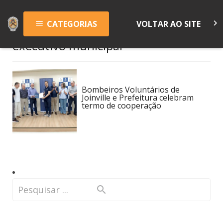
keyboard_arrow_right
CATEGORIAS
VOLTAR AO SITE
menu
executivo municipal
Bombeiros Voluntários de
Joinville e Prefeitura celebram
termo de cooperação