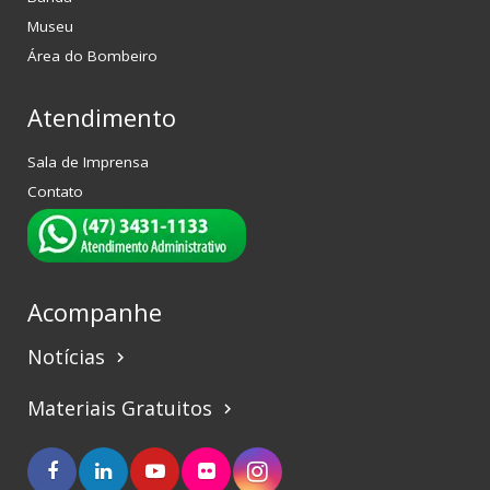
Museu
Área do Bombeiro
Atendimento
Sala de Imprensa
Contato
Acompanhe
Notícias
keyboard_arrow_right
Materiais Gratuitos
keyboard_arrow_right