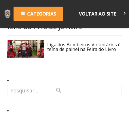
keyboard_arrow_right
CATEGORIAS
VOLTAR AO SITE
menu
feira do livro de joinville
Liga dos Bombeiros Voluntários é
tema de painel na Feira do Livro