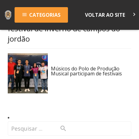
keyboard_arrow_right
CATEGORIAS
VOLTAR AO SITE
menu
festival de inverno de campos do
jordão
Músicos do Polo de Produção
Musical participam de festivais