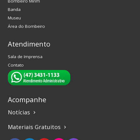
Bombeiro Mirim
Banda
Museu
Área do Bombeiro
Atendimento
Sala de Imprensa
Contato
Acompanhe
Notícias
keyboard_arrow_right
Materiais Gratuitos
keyboard_arrow_right