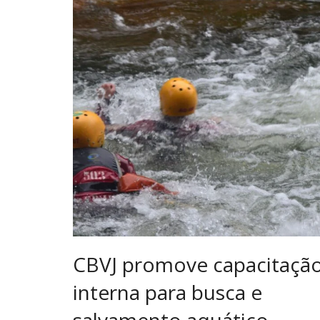
CBVJ promove capacitaçã
interna para busca e
salvamento aquático