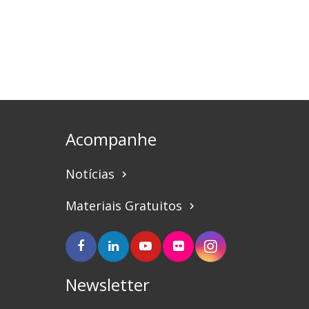
Acompanhe
Notícias
keyboard_arrow_right
Materiais Gratuitos
keyboard_arrow_right
Newsletter